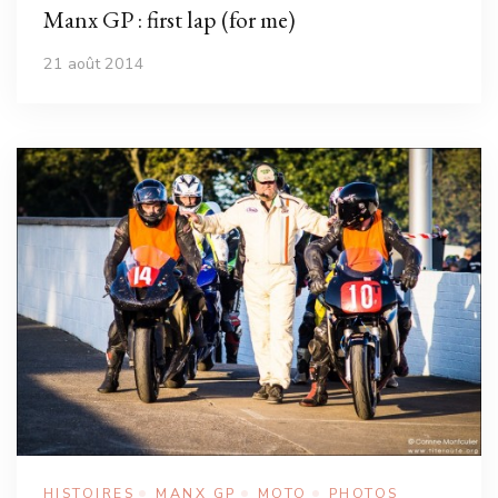
Manx GP : first lap (for me)
21 août 2014
HISTOIRES
MANX GP
MOTO
PHOTOS