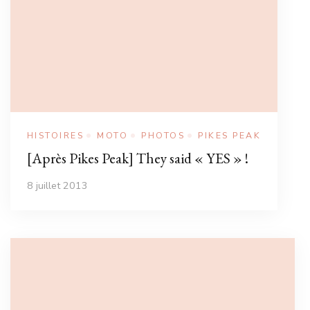
HISTOIRES
MOTO
PHOTOS
PIKES PEAK
[Après Pikes Peak] They said « YES » !
8 juillet 2013