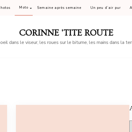
Moto
Photos
Semaine après semaine
Un peu d’air pur
A
CORINNE 'TITE ROUTE
'oeil dans le viseur, les roues sur le bitume, les mains dans la ter
A