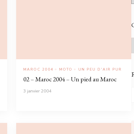
C
C
MAROC 2004
MOTO
UN PEU D'AIR PUR
02 – Maroc 2004 – Un pied au Maroc
R
3 janvier 2004