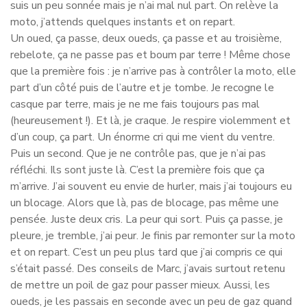
suis un peu sonnée mais je n’ai mal nul part. On relève la
moto, j’attends quelques instants et on repart.
Un oued, ça passe, deux oueds, ça passe et au troisième,
rebelote, ça ne passe pas et boum par terre ! Même chose
que la première fois : je n’arrive pas à contrôler la moto, elle
part d’un côté puis de l’autre et je tombe. Je recogne le
casque par terre, mais je ne me fais toujours pas mal
(heureusement !). Et là, je craque. Je respire violemment et
d’un coup, ça part. Un énorme cri qui me vient du ventre.
Puis un second. Que je ne contrôle pas, que je n’ai pas
réfléchi. Ils sont juste là. C’est la première fois que ça
m’arrive. J’ai souvent eu envie de hurler, mais j’ai toujours eu
un blocage. Alors que là, pas de blocage, pas même une
pensée. Juste deux cris. La peur qui sort. Puis ça passe, je
pleure, je tremble, j’ai peur. Je finis par remonter sur la moto
et on repart. C’est un peu plus tard que j’ai compris ce qui
s’était passé. Des conseils de Marc, j’avais surtout retenu
de mettre un poil de gaz pour passer mieux. Aussi, les
oueds, je les passais en seconde avec un peu de gaz quand