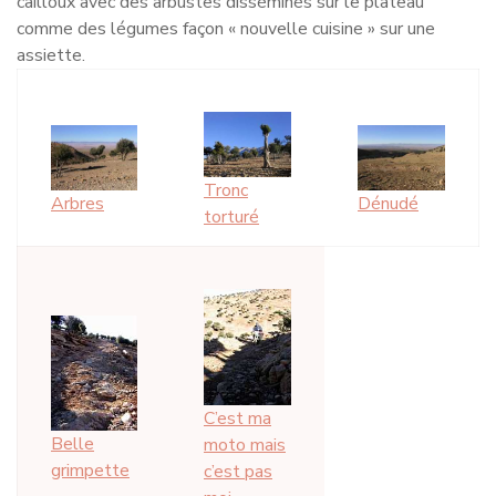
cailloux avec des arbustes disséminés sur le plateau
comme des légumes façon « nouvelle cuisine » sur une
assiette.
Tronc
Arbres
Dénudé
torturé
C’est ma
Belle
moto mais
grimpette
c’est pas