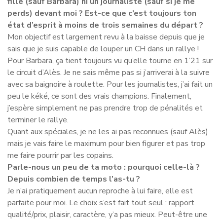
fille (sauf Barbara) ni un journaliste (sauf si je me
perds) devant moi ? Est-ce que c’est toujours ton
état d’esprit à moins de trois semaines du départ ?
Mon objectif est largement revu à la baisse depuis que je
sais que je suis capable de louper un CH dans un rallye !
Pour Barbara, ça tient toujours vu qu’elle tourne en 1’21 sur
le circuit d’Alès. Je ne sais même pas si j’arriverai à la suivre
avec sa baignoire à roulette. Pour les journalistes, j’ai fait un
peu le kéké, ce sont des vrais champions. Finalement,
j’espère simplement ne pas prendre trop de pénalités et
terminer le rallye.
Quant aux spéciales, je ne les ai pas reconnues (sauf Alès)
mais je vais faire le maximum pour bien figurer et pas trop
me faire pourrir par les copains.
Parle-nous un peu de ta moto : pourquoi celle-là ?
Depuis combien de temps l’as-tu ?
Je n’ai pratiquement aucun reproche à lui faire, elle est
parfaite pour moi. Le choix s’est fait tout seul : rapport
qualité/prix, plaisir, caractère, y’a pas mieux. Peut-être une