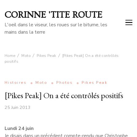
CORINNE 'TITE ROUTE
L'oeil dans le viseur, les roues sur le bitume, les
mains dans la terre
Home
Moto
Pikes Peak
[Pikes Peak] On a été contrôlés
positifs
Histoires
Moto
Photos
Pikes Peak
[Pikes Peak] On a été contrôlés positifs
25 Juin 2013
Lundi 24 juin
Je disais dans un précédent compte-rendu que Christophe