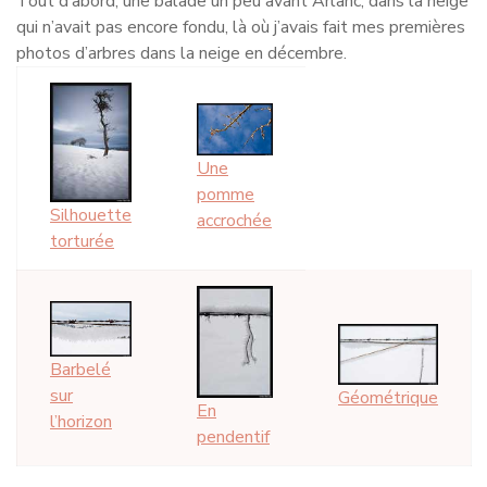
Tout d’abord, une balade un peu avant Arlanc, dans la neige
qui n’avait pas encore fondu, là où j’avais fait mes premières
photos d’arbres dans la neige en décembre.
Une
pomme
Silhouette
accrochée
torturée
Barbelé
sur
Géométrique
En
l’horizon
pendentif