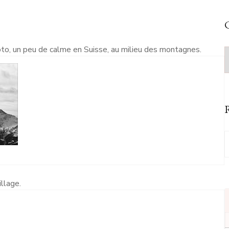
C
o, un peu de calme en Suisse, au milieu des montagnes.
C
R
llage.