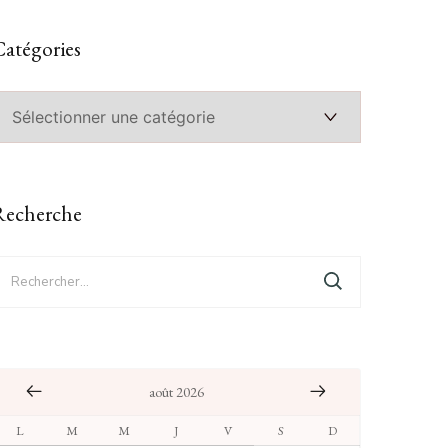
atégories
atégories
Recherche
echercher :
août 2026
L
M
M
J
V
S
D