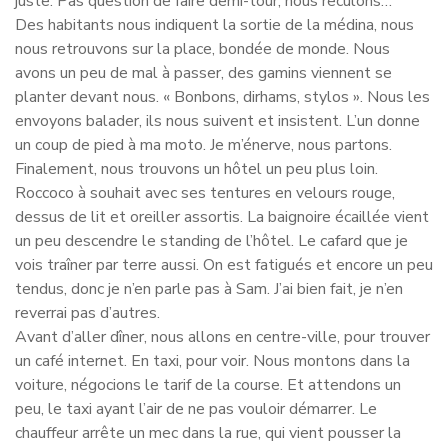
juste. Pas question de faire demi-tour, nous reculons…
Des habitants nous indiquent la sortie de la médina, nous
nous retrouvons sur la place, bondée de monde. Nous
avons un peu de mal à passer, des gamins viennent se
planter devant nous. « Bonbons, dirhams, stylos ». Nous les
envoyons balader, ils nous suivent et insistent. L’un donne
un coup de pied à ma moto. Je m’énerve, nous partons.
Finalement, nous trouvons un hôtel un peu plus loin.
Roccoco à souhait avec ses tentures en velours rouge,
dessus de lit et oreiller assortis. La baignoire écaillée vient
un peu descendre le standing de l’hôtel. Le cafard que je
vois traîner par terre aussi. On est fatigués et encore un peu
tendus, donc je n’en parle pas à Sam. J’ai bien fait, je n’en
reverrai pas d’autres.
Avant d’aller dîner, nous allons en centre-ville, pour trouver
un café internet. En taxi, pour voir. Nous montons dans la
voiture, négocions le tarif de la course. Et attendons un
peu, le taxi ayant l’air de ne pas vouloir démarrer. Le
chauffeur arrête un mec dans la rue, qui vient pousser la