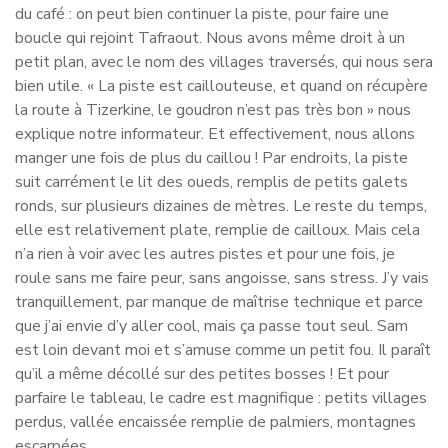
du café : on peut bien continuer la piste, pour faire une
boucle qui rejoint Tafraout. Nous avons même droit à un
petit plan, avec le nom des villages traversés, qui nous sera
bien utile. « La piste est caillouteuse, et quand on récupère
la route à Tizerkine, le goudron n’est pas très bon » nous
explique notre informateur. Et effectivement, nous allons
manger une fois de plus du caillou ! Par endroits, la piste
suit carrément le lit des oueds, remplis de petits galets
ronds, sur plusieurs dizaines de mètres. Le reste du temps,
elle est relativement plate, remplie de cailloux. Mais cela
n’a rien à voir avec les autres pistes et pour une fois, je
roule sans me faire peur, sans angoisse, sans stress. J’y vais
tranquillement, par manque de maîtrise technique et parce
que j’ai envie d’y aller cool, mais ça passe tout seul. Sam
est loin devant moi et s’amuse comme un petit fou. Il paraît
qu’il a même décollé sur des petites bosses ! Et pour
parfaire le tableau, le cadre est magnifique : petits villages
perdus, vallée encaissée remplie de palmiers, montagnes
escarpées.