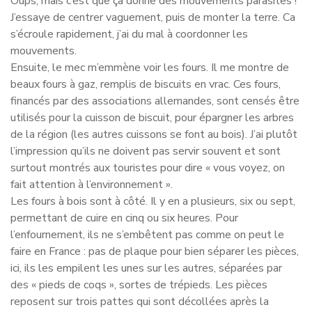
Oups, mais c’est que ça donne des mouvements parasites !
J’essaye de centrer vaguement, puis de monter la terre. Ca
s’écroule rapidement, j’ai du mal à coordonner les
mouvements.
Ensuite, le mec m’emmène voir les fours. Il me montre de
beaux fours à gaz, remplis de biscuits en vrac. Ces fours,
financés par des associations allemandes, sont censés être
utilisés pour la cuisson de biscuit, pour épargner les arbres
de la région (les autres cuissons se font au bois). J’ai plutôt
l’impression qu’ils ne doivent pas servir souvent et sont
surtout montrés aux touristes pour dire « vous voyez, on
fait attention à l’environnement ».
Les fours à bois sont à côté. Il y en a plusieurs, six ou sept,
permettant de cuire en cinq ou six heures. Pour
l’enfournement, ils ne s’embêtent pas comme on peut le
faire en France : pas de plaque pour bien séparer les pièces,
ici, ils les empilent les unes sur les autres, séparées par
des « pieds de coqs », sortes de trépieds. Les pièces
reposent sur trois pattes qui sont décollées après la