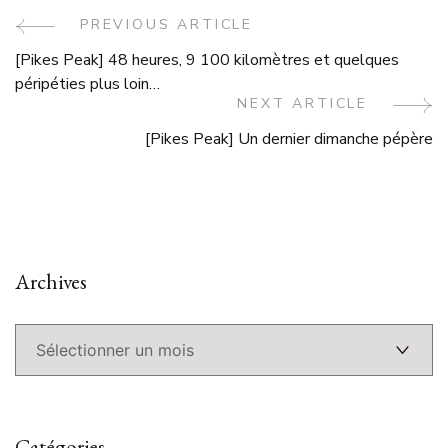
Post
PREVIOUS ARTICLE
[Pikes Peak] 48 heures, 9 100 kilomètres et quelques
Navigation
péripéties plus loin…
NEXT ARTICLE
[Pikes Peak] Un dernier dimanche pépère
Archives
Archives
Catégories