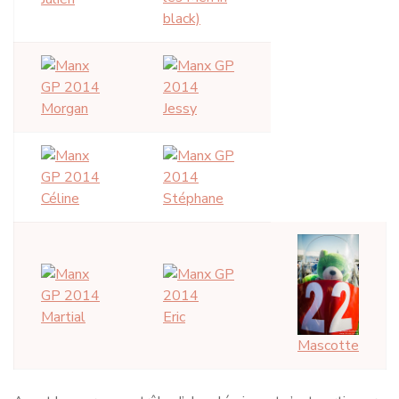
black)
Morgan
Jessy
Céline
Stéphane
Martial
Eric
Mascotte