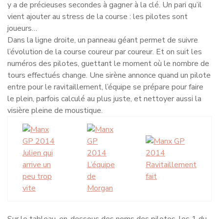
y a de précieuses secondes à gagner à la clé. Un pari qu’il
vient ajouter au stress de la course : les pilotes sont
joueurs…
Dans la ligne droite, un panneau géant permet de suivre
l’évolution de la course coureur par coureur. Et on suit les
numéros des pilotes, guettant le moment où le nombre de
tours effectués change. Une sirène annonce quand un pilote
entre pour le ravitaillement, l’équipe se prépare pour faire
le plein, parfois calculé au plus juste, et nettoyer aussi la
visière pleine de moustique.
Julien qui
arrive un
L’équipe
Ravitaillement
peu trop
de
fait
vite
Morgan
Sur le tableau, en-dessous des noms des pilotes, les 1 du