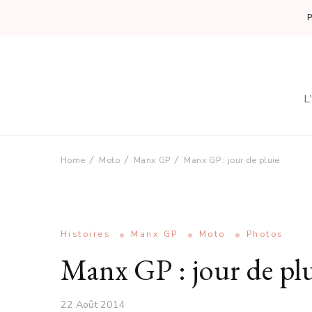
L
Home
Moto
Manx GP
Manx GP : jour de pluie
Histoires
Manx GP
Moto
Photos
Manx GP : jour de plu
22 Août 2014