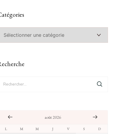
atégories
atégories
Recherche
echercher :
août 2026
L
M
M
J
V
S
D