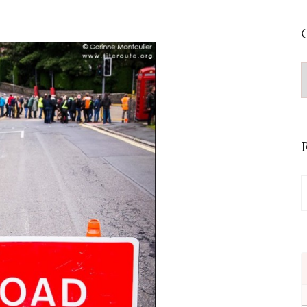
C
C
R