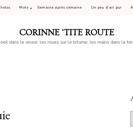
Photos
Moto
Semaine après semaine
Un peu d’air pur
A
CORINNE 'TITE ROUTE
'oeil dans le viseur, les roues sur le bitume, les mains dans la ter
A
ie