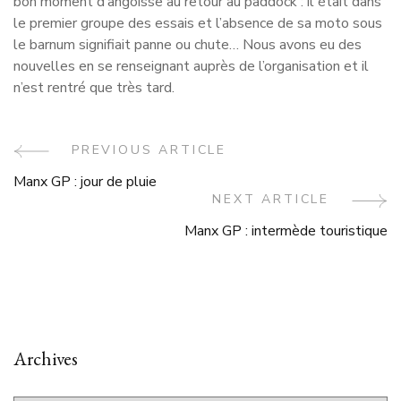
bon moment d’angoisse au retour au paddock : il était dans
le premier groupe des essais et l’absence de sa moto sous
le barnum signifiait panne ou chute… Nous avons eu des
nouvelles en se renseignant auprès de l’organisation et il
n’est rentré que très tard.
Post
PREVIOUS ARTICLE
Manx GP : jour de pluie
Navigation
NEXT ARTICLE
Manx GP : intermède touristique
Archives
Archives