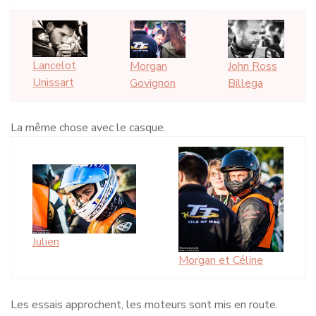
Lancelot
John Ross
Morgan
Unissart
Billega
Govignon
La même chose avec le casque.
Julien
Morgan et Céline
Les essais approchent, les moteurs sont mis en route.