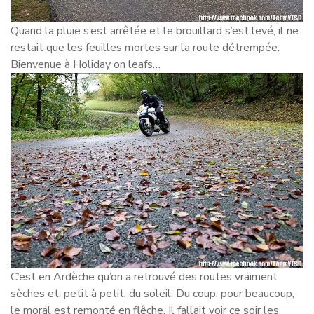
Quand la pluie s’est arrêtée et le brouillard s’est levé, il ne
restait que les feuilles mortes sur la route détrempée.
Bienvenue à Holiday on leafs…
C’est en Ardèche qu’on a retrouvé des routes vraiment
sèches et, petit à petit, du soleil. Du coup, pour beaucoup,
le moral est remonté en flêche. Il fallait voir ce soir les