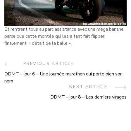
Et rentrent tous au parc assistance avec une méga banane,
parce que cette montée qui les a tant fait flipper,
finalement, « c’était de la balle ».
Post
PREVIOUS ARTICLE
DDMT – jour 6 – Une journée marathon qui porte bien son
Navigation
nom
NEXT ARTICLE
DDMT – jour 8 – Les derniers virages