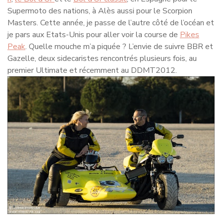
Supermoto des nations, à Alès aussi pour le Scorpion
Masters. Cette année, je passe de l’autre côté de l’océan et
je pars aux Etats-Unis pour aller voir la course de
Pikes
Peak
. Quelle mouche m’a piquée ? L’envie de suivre BBR et
Gazelle, deux sidecaristes rencontrés plusieurs fois, au
premier Ultimate et récemment au DDMT2012.