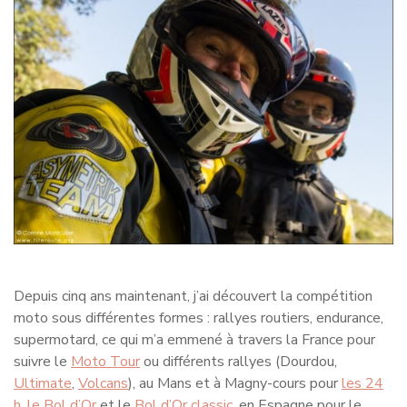
Depuis cinq ans maintenant, j’ai découvert la compétition
moto sous différentes formes : rallyes routiers, endurance,
supermotard, ce qui m’a emmené à travers la France pour
suivre le
Moto Tour
ou différents rallyes (Dourdou,
Ultimate
,
Volcans
), au Mans et à Magny-cours pour
les 24
h
,
le Bol d’Or
et le
Bol d’Or classic
, en Espagne pour le