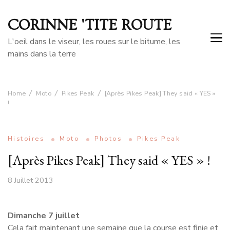
CORINNE 'TITE ROUTE
L'oeil dans le viseur, les roues sur le bitume, les
mains dans la terre
Home
Moto
Pikes Peak
[Après Pikes Peak] They said « YES »
!
Histoires
Moto
Photos
Pikes Peak
[Après Pikes Peak] They said « YES » !
8 Juillet 2013
Dimanche 7 juillet
Cela fait maintenant une semaine que la course est finie et