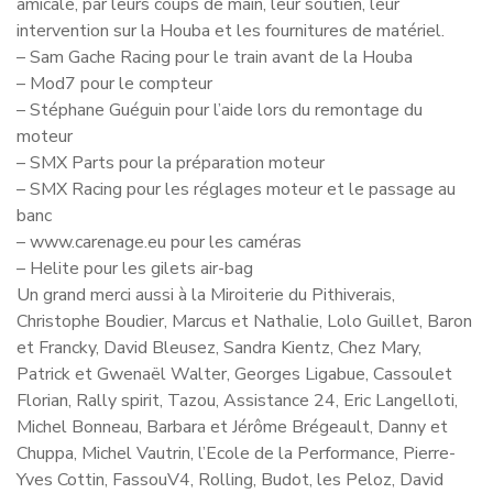
amicale, par leurs coups de main, leur soutien, leur
intervention sur la Houba et les fournitures de matériel.
– Sam Gache Racing pour le train avant de la Houba
– Mod7 pour le compteur
– Stéphane Guéguin pour l’aide lors du remontage du
moteur
– SMX Parts pour la préparation moteur
– SMX Racing pour les réglages moteur et le passage au
banc
– www.carenage.eu pour les caméras
– Helite pour les gilets air-bag
Un grand merci aussi à la Miroiterie du Pithiverais,
Christophe Boudier, Marcus et Nathalie, Lolo Guillet, Baron
et Francky, David Bleusez, Sandra Kientz, Chez Mary,
Patrick et Gwenaël Walter, Georges Ligabue, Cassoulet
Florian, Rally spirit, Tazou, Assistance 24, Eric Langelloti,
Michel Bonneau, Barbara et Jérôme Brégeault, Danny et
Chuppa, Michel Vautrin, l’Ecole de la Performance, Pierre-
Yves Cottin, FassouV4, Rolling, Budot, les Peloz, David