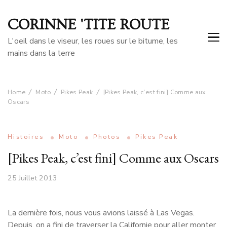
CORINNE 'TITE ROUTE
L'oeil dans le viseur, les roues sur le bitume, les
mains dans la terre
Home
Moto
Pikes Peak
[Pikes Peak, c’est fini] Comme aux
Oscars
Histoires
Moto
Photos
Pikes Peak
[Pikes Peak, c’est fini] Comme aux Oscars
25 Juillet 2013
La dernière fois, nous vous avions laissé à Las Vegas.
Depuis, on a fini de traverser la Californie pour aller monter