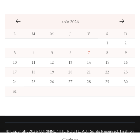
août 2026
L
M
M
J
V
S
D
1
2
3
4
5
6
7
8
9
10
11
12
13
14
15
16
17
18
19
20
21
22
23
24
25
26
27
28
29
30
31
© Copyright 2026
CORINNE 'TITE ROUTE
. All Rights Reserved.
Fashion
Trend | Developed By
Rara Themes
.
Powered by
WordPress
.
Corinne